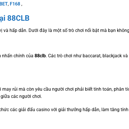
BET
,
F168
,
tại 88CLB
ú vị và hấp dẫn. Dưới đây là một số trò chơi nổi bật mà bạn không
m nhấn chính của
88clb
. Các trò chơi như baccarat, blackjack và
 may rủi mà còn yêu cầu người chơi phải biết tính toán, phân t
 giữa các người chơi.
ức các giải đấu casino với giải thưởng hấp dẫn, làm tăng tính 