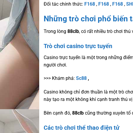
Đối tác chính thức:
F168
,
F168
,
F168
,
SH
Những trò chơi phổ biến 
Trong lòng
88clb
, có rất nhiều trò chơi th
Trò chơi casino trực tuyến
Casino trực tuyến là một trong những điể
người chơi.
>>> Khám phá:
Sc88
,
Casino không chỉ đơn thuần là một trò chơi
này tạo ra một không khí cạnh tranh thú vị
Bên cạnh đó,
88clb
cũng thường xuyên tổ ch
Các trò chơi thể thao điện tử