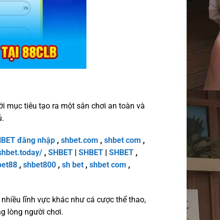
ới mục tiêu tạo ra một sân chơi an toàn và
ủ.
BET đăng nhập
,
shbet.com
,
shbet com
,
/shbet.today/
,
SHBET
|
SHBET
|
SHBET
,
bet88
,
shbet800
,
sh bet
,
shbet com
,
nhiều lĩnh vực khác như cá cược thể thao,
g lòng người chơi.