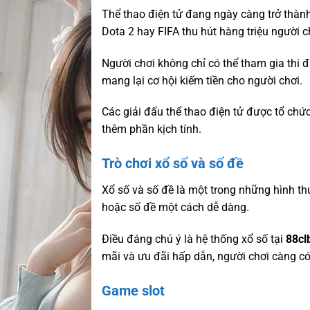
Thể thao điện tử đang ngày càng trở thành
Dota 2 hay FIFA thu hút hàng triệu người c
Người chơi không chỉ có thể tham gia thi 
mang lại cơ hội kiếm tiền cho người chơi.
Các giải đấu thể thao điện tử được tổ chứ
thêm phần kịch tính.
Trò chơi xổ số và số đề
Xổ số và số đề là một trong những hình thứ
hoặc số đề một cách dễ dàng.
Điều đáng chú ý là hệ thống xổ số tại
88cl
mãi và ưu đãi hấp dẫn, người chơi càng có
Game slot