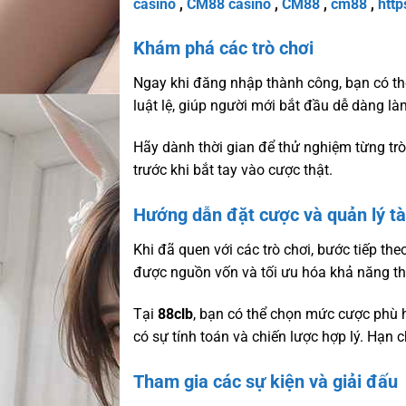
casino
,
CM88 casino
,
CM88
,
cm88
,
http
Khám phá các trò chơi
Ngay khi đăng nhập thành công, bạn có th
luật lệ, giúp người mới bắt đầu dễ dàng là
Hãy dành thời gian để thử nghiệm từng trò
trước khi bắt tay vào cược thật.
Hướng dẫn đặt cược và quản lý tà
Khi đã quen với các trò chơi, bước tiếp th
được nguồn vốn và tối ưu hóa khả năng th
Tại
88clb
, bạn có thể chọn mức cược phù 
có sự tính toán và chiến lược hợp lý. Hạn c
Tham gia các sự kiện và giải đấu