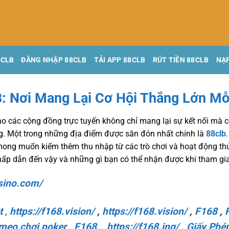
8CLB
ĐĂNG NHẬP 88CLB
TẢI APP 88CLB
RÚT TIỀN 88CLB
NẠP
: Nơi Mang Lại Cơ Hội Thắng Lớn Mỗ
vào các cộng đồng trực tuyến không chỉ mang lại sự kết nối mà c
g. Một trong những địa điểm được săn đón nhất chính là
88clb
ong muốn kiếm thêm thu nhập từ các trò chơi và hoạt động thú v
i hấp dẫn đến vậy và những gì bạn có thể nhận được khi tham gia
asino.com/
t
,
https://f168.vision/
,
https://f168.vision/
,
F168
,
mẹo chơi poker
,
F168
,
https://f168.ing/
,
Giấy Phé