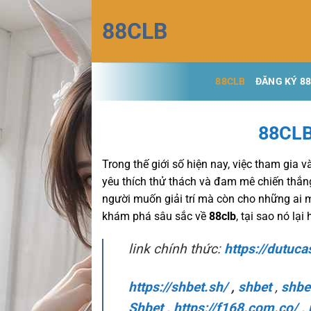
Chuyển
88CLB
đến
nội
dung
88CLB
ĐĂNG KÝ 8
88CLB
Trong thế giới số hiện nay, việc tham gia 
yêu thích thử thách và đam mê chiến thắn
người muốn giải trí mà còn cho những ai m
khám phá sâu sắc về
88clb
, tại sao nó lạ
link chính thức:
https://dutuc
https://shbet.sh/
,
shbet
,
shbe
Shbet
,
https://f168.com.co/
,