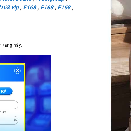
f168 vip
,
F168
,
F168
,
F168
,
n tảng này.