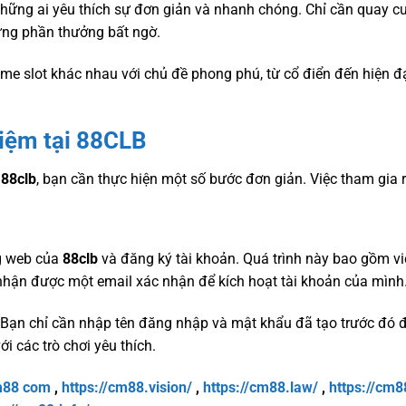
hững ai yêu thích sự đơn giản và nhanh chóng. Chỉ cần quay c
ững phần thưởng bất ngờ.
me slot khác nhau với chủ đề phong phú, từ cổ điển đến hiện đ
hiệm tại 88CLB
i
88clb
, bạn cần thực hiện một số bước đơn giản. Việc tham gia
ng web của
88clb
và đăng ký tài khoản. Quá trình này bao gồm việ
ẽ nhận được một email xác nhận để kích hoạt tài khoản của mình
Bạn chỉ cần nhập tên đăng nhập và mật khẩu đã tạo trước đó để
i các trò chơi yêu thích.
88 com
,
https://cm88.vision/
,
https://cm88.law/
,
https://cm8