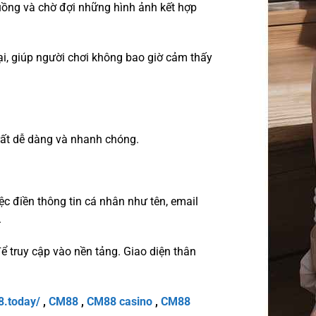
uồng và chờ đợi những hình ảnh kết hợp
ại, giúp người chơi không bao giờ cảm thấy
 rất dễ dàng và nhanh chóng.
c điền thông tin cá nhân như tên, email
.
 truy cập vào nền tảng. Giao diện thân
8.today/
,
CM88
,
CM88 casino
,
CM88