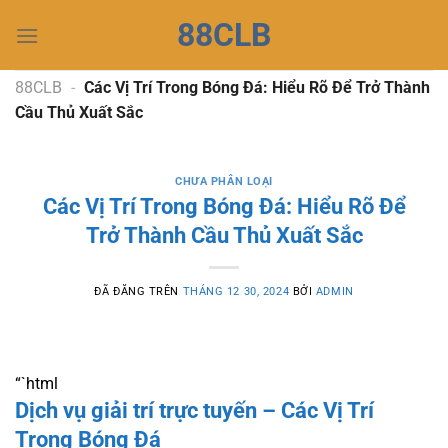
Chuyển
88CLB
đến
nội
dung
88CLB
-
Các Vị Trí Trong Bóng Đá: Hiểu Rõ Để Trở Thành
Cầu Thủ Xuất Sắc
CHƯA PHÂN LOẠI
Các Vị Trí Trong Bóng Đá: Hiểu Rõ Để
Trở Thành Cầu Thủ Xuất Sắc
ĐÃ ĐĂNG TRÊN
THÁNG 12 30, 2024
BỞI
ADMIN
“`html
Dịch vụ giải trí trực tuyến – Các Vị Trí
Trong Bóng Đá