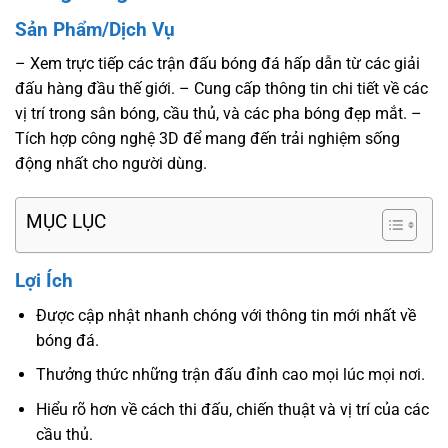
Sản Phẩm/Dịch Vụ
– Xem trực tiếp các trận đấu bóng đá hấp dẫn từ các giải
đấu hàng đầu thế giới. – Cung cấp thông tin chi tiết về các
vị trí trong sân bóng, cầu thủ, và các pha bóng đẹp mắt. –
Tích hợp công nghệ 3D để mang đến trải nghiệm sống
động nhất cho người dùng.
MỤC LỤC
Lợi Ích
Được cập nhật nhanh chóng với thông tin mới nhất về
bóng đá.
Thưởng thức những trận đấu đỉnh cao mọi lúc mọi nơi.
Hiểu rõ hơn về cách thi đấu, chiến thuật và vị trí của các
cầu thủ.