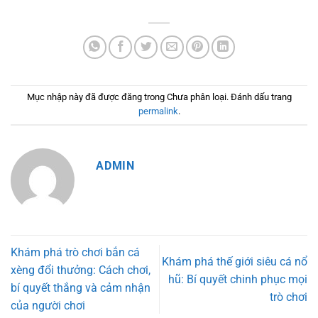
“`
Mục nhập này đã được đăng trong Chưa phân loại. Đánh dấu trang
permalink
.
ADMIN
Khám phá trò chơi bắn cá
Khám phá thế giới siêu cá nổ
xèng đổi thưởng: Cách chơi,
hũ: Bí quyết chinh phục mọi
bí quyết thắng và cảm nhận
trò chơi
của người chơi