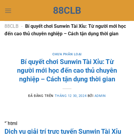
Chuyển
88CLB
đến
nội
dung
88CLB
-
Bí quyết chơi Sunwin Tài Xỉu: Từ người mới học
đến cao thủ chuyên nghiệp – Cách tận dụng thời gian
CHƯA PHÂN LOẠI
Bí quyết chơi Sunwin Tài Xỉu: Từ
người mới học đến cao thủ chuyên
nghiệp – Cách tận dụng thời gian
ĐÃ ĐĂNG TRÊN
THÁNG 12 30, 2024
BỞI
ADMIN
“`html
Dịch vụ giải trí trực tuyến Sunwin Tài Xỉu