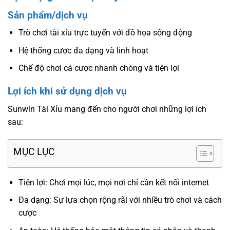
Sản phẩm/dịch vụ
Trò chơi tài xỉu trực tuyến với đồ họa sống động
Hệ thống cược đa dạng và linh hoạt
Chế độ chơi cá cược nhanh chóng và tiện lợi
Lợi ích khi sử dụng dịch vụ
Sunwin Tài Xỉu mang đến cho người chơi những lợi ích
sau:
MỤC LỤC
Tiện lợi: Chơi mọi lúc, mọi nơi chỉ cần kết nối internet
Đa dạng: Sự lựa chọn rộng rãi với nhiều trò chơi và cách
cược