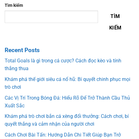
Tìm kiếm
TÌM
KIẾM
Recent Posts
Total Goals là gì trong cá cược? Cách đọc kèo và tính
thắng thua
Khám phá thế giới siêu cá nổ hũ: Bí quyết chinh phục mọi
trò chơi
Các Vị Trí Trong Bóng Đá: Hiểu Rõ Để Trở Thành Cầu Thủ
Xuất Sắc
Khám phá trò chơi bắn cá xèng đổi thưởng: Cách chơi, bí
quyết thắng và cảm nhận của người chơi
Cách Chơi Bài Tấn: Hướng Dẫn Chi Tiết Giúp Bạn Trở