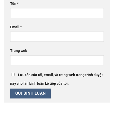
Tên
*
Email
*
Trang web
Lưu tên của tôi, email, và trang web trong trình duyệt
này cho lần bình luận kế tiếp của tôi.