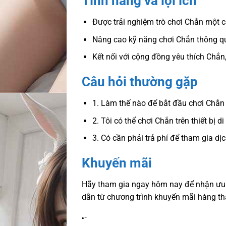
Tính năng và lợi ích
Được trải nghiệm trò chơi Chắn một cá
Nâng cao kỹ năng chơi Chắn thông qu
Kết nối với cộng đồng yêu thích Chắn
Câu hỏi thường gặp
1. Làm thế nào để bắt đầu chơi Chắn 
2. Tôi có thể chơi Chắn trên thiết bị 
3. Có cần phải trả phí để tham gia dị
Khuyến mãi
Hãy tham gia ngay hôm nay để nhận ưu đ
dẫn từ chương trình khuyến mãi hàng th
“`