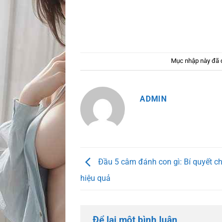
Mục nhập này đã 
ADMIN
Đầu 5 câm đánh con gì: Bí quyết ch
hiệu quả
Để lại một bình luận