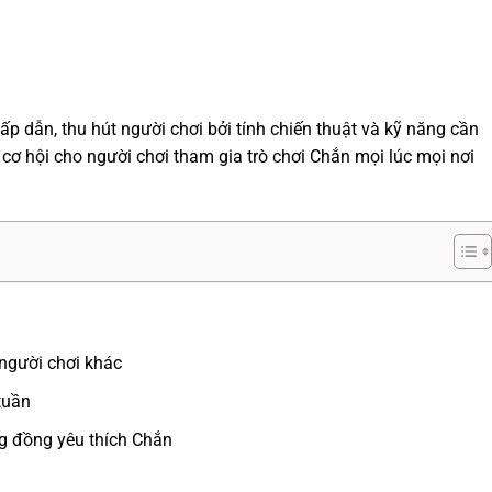
hấp dẫn, thu hút người chơi bởi tính chiến thuật và kỹ năng cần
ấp cơ hội cho người chơi tham gia trò chơi Chắn mọi lúc mọi nơi
 người chơi khác
tuần
ng đồng yêu thích Chắn