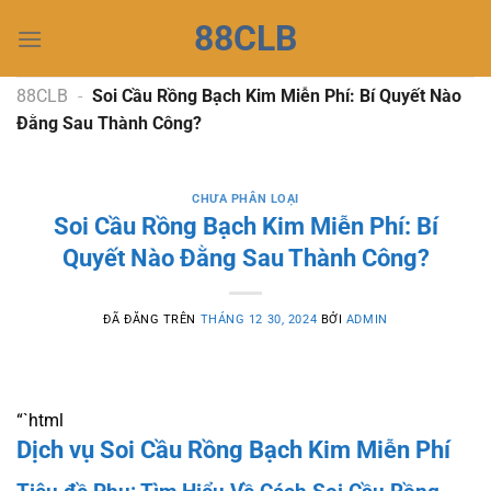
Chuyển
88CLB
đến
nội
dung
88CLB
-
Soi Cầu Rồng Bạch Kim Miễn Phí: Bí Quyết Nào
Đằng Sau Thành Công?
CHƯA PHÂN LOẠI
Soi Cầu Rồng Bạch Kim Miễn Phí: Bí
Quyết Nào Đằng Sau Thành Công?
ĐÃ ĐĂNG TRÊN
THÁNG 12 30, 2024
BỞI
ADMIN
“`html
Dịch vụ Soi Cầu Rồng Bạch Kim Miễn Phí