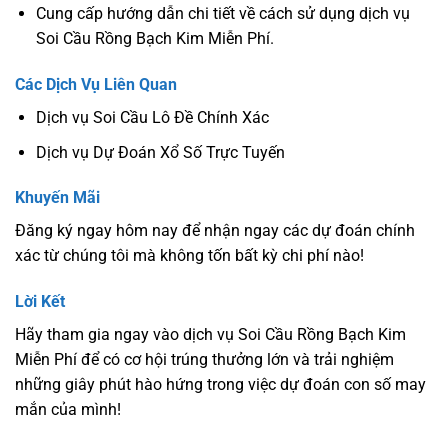
Cung cấp hướng dẫn chi tiết về cách sử dụng dịch vụ
Soi Cầu Rồng Bạch Kim Miễn Phí.
Các Dịch Vụ Liên Quan
Dịch vụ Soi Cầu Lô Đề Chính Xác
Dịch vụ Dự Đoán Xổ Số Trực Tuyến
Khuyến Mãi
Đăng ký ngay hôm nay để nhận ngay các dự đoán chính
xác từ chúng tôi mà không tốn bất kỳ chi phí nào!
Lời Kết
Hãy tham gia ngay vào dịch vụ Soi Cầu Rồng Bạch Kim
Miễn Phí để có cơ hội trúng thưởng lớn và trải nghiệm
những giây phút hào hứng trong việc dự đoán con số may
mắn của mình!