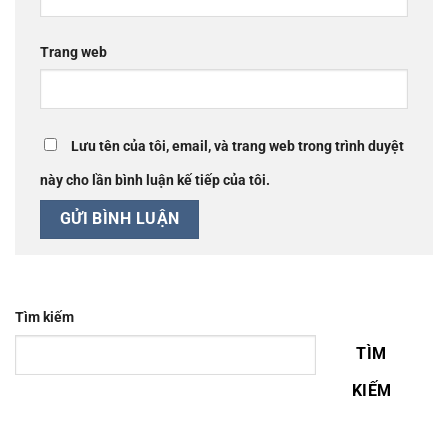
Trang web
Lưu tên của tôi, email, và trang web trong trình duyệt
này cho lần bình luận kế tiếp của tôi.
Tìm kiếm
TÌM
KIẾM