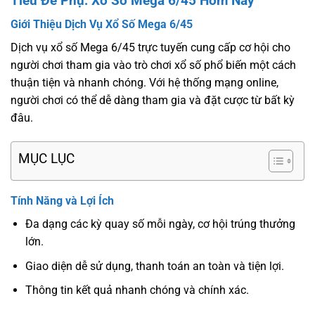
Tiêu Đề Phụ: Xổ Số Mega 6/45 Hôm Nay
Giới Thiệu Dịch Vụ Xổ Số Mega 6/45
Dịch vụ xổ số Mega 6/45 trực tuyến cung cấp cơ hội cho
người chơi tham gia vào trò chơi xổ số phổ biến một cách
thuận tiện và nhanh chóng. Với hệ thống mạng online,
người chơi có thể dễ dàng tham gia và đặt cược từ bất kỳ
đâu.
MỤC LỤC
Tính Năng và Lợi Ích
Đa dạng các kỳ quay số mỗi ngày, cơ hội trúng thưởng
lớn.
Giao diện dễ sử dụng, thanh toán an toàn và tiện lợi.
Thông tin kết quả nhanh chóng và chính xác.