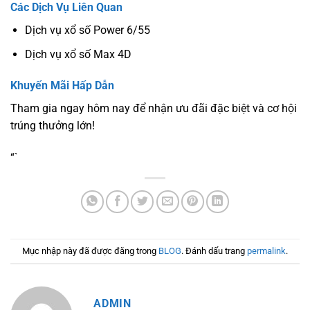
Các Dịch Vụ Liên Quan
Dịch vụ xổ số Power 6/55
Dịch vụ xổ số Max 4D
Khuyến Mãi Hấp Dẫn
Tham gia ngay hôm nay để nhận ưu đãi đặc biệt và cơ hội
trúng thưởng lớn!
“`
Mục nhập này đã được đăng trong
BLOG
. Đánh dấu trang
permalink
.
ADMIN