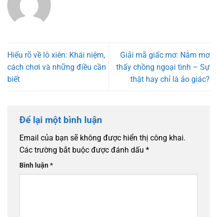
Hiểu rõ về lô xiên: Khái niệm,
Giải mã giấc mơ: Nằm mơ
cách chơi và những điều cần
thấy chồng ngoại tình – Sự
biết
thật hay chỉ là ảo giác?
Để lại một bình luận
Email của bạn sẽ không được hiển thị công khai.
Các trường bắt buộc được đánh dấu
*
Bình luận
*